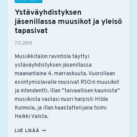
Ystäväyhdistyksen
jäsenillassa muusikot ja yleisö
tapasivat
7.11.2019
Musiikkitalon ravintola täyttyi
ystäväyhdistyksen jäsenillassa
maanantaina 4. marraskuuta. Vuorollaan
esiintymislavalle nousivat RSO:n muusikot
ja intendentti. Illan ”taivaallisen kauniista”
musiikista vastasi nuori harpisti Hilda
Kunnola, ja illan haastattelijana toimi
Heikki Valsta.
YSTÄVÄYHDISTYKSEN
LUE LISÄÄ
JÄSENILLASSA