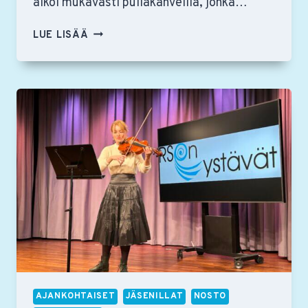
alkoi mukavasti pullakahveilla, jonka…
RSON
LUE LISÄÄ
YSTÄVIEN
VUOSIKOKOUS
2025
AJANKOHTAISET
JÄSENILLAT
NOSTO