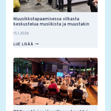
Muusikkotapaamisessa vilkasta
keskustelua musiikista ja muustakin
15.1.2026
MUUSIKKOTAPAAMISESSA
LUE LISÄÄ
VILKASTA
KESKUSTELUA
MUSIIKISTA
JA
MUUSTAKIN