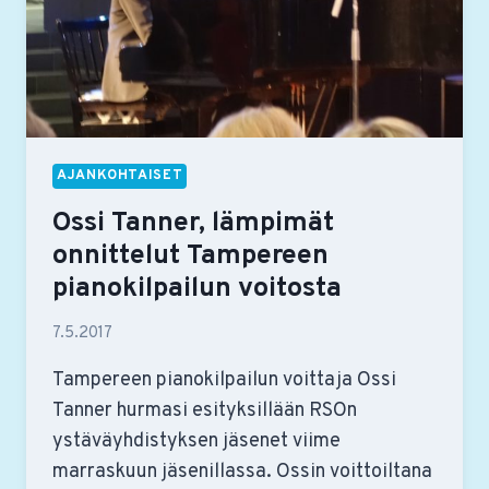
AJANKOHTAISET
Ossi Tanner, lämpimät
onnittelut Tampereen
pianokilpailun voitosta
7.5.2017
Tampereen pianokilpailun voittaja Ossi
Tanner hurmasi esityksillään RSOn
ystäväyhdistyksen jäsenet viime
marraskuun jäsenillassa. Ossin voittoiltana