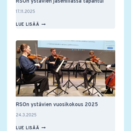
RSOn ystävien jäsenillassa tapahtui
17.11.2025
RSON
LUE LISÄÄ
YSTÄVIEN
JÄSENILLASSA
TAPAHTUI
RSOn ystävien vuosikokous 2025
24.3.2025
RSON
LUE LISÄÄ