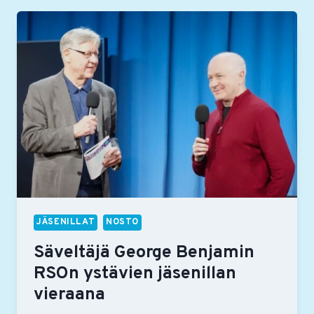
MARIS
GOTHONI,
TEEMASÄVELTÄJÄ
LARA
POE
JA
ALTTOVIULISTI
KATRINA
PELNENA
JÄSENILLAT
NOSTO
Säveltäjä George Benjamin
RSOn ystävien jäsenillan
vieraana