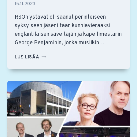
15.11.2023
RSOn ystävät oli saanut perinteiseen
syksyiseen jäseniltaan kunniavieraaksi
englantilaisen säveltäjän ja kapellimestarin
George Benjaminin, jonka musiikin…
SÄVELTÄJÄ
LUE LISÄÄ
GEORGE
BENJAMIN
RSON
YSTÄVIEN
JÄSENILLAN
VIERAANA