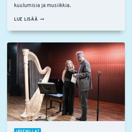
kuulumisia ja musiikkia.
JÄLLEENNÄKEMISEN
LUE LISÄÄ
ILOA
–
RSON
YSTÄVÄT
KOKOONTUIVAT
JÄSENILTAAN
MUSIIKKITALON
RAVINTOLAAN
JÄSENILLAT