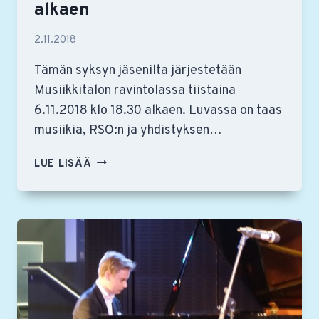
alkaen
2.11.2018
Tämän syksyn jäsenilta järjestetään
Musiikkitalon ravintolassa tiistaina
6.11.2018 klo 18.30 alkaen. Luvassa on taas
musiikia, RSO:n ja yhdistyksen…
JÄSENILTA
LUE LISÄÄ
MUSIIKKITALON
RAVINTOLASSA
6.11.
KLO
18.30
ALKAEN