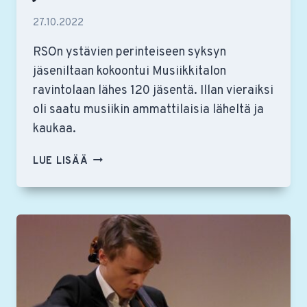
27.10.2022
RSOn ystävien perinteiseen syksyn
jäseniltaan kokoontui Musiikkitalon
ravintolaan lähes 120 jäsentä. Illan vieraiksi
oli saatu musiikin ammattilaisia läheltä ja
kaukaa.
RSON
LUE LISÄÄ
YSTÄVÄT
KOKOONTUIVAT
JÄSENILTAAN