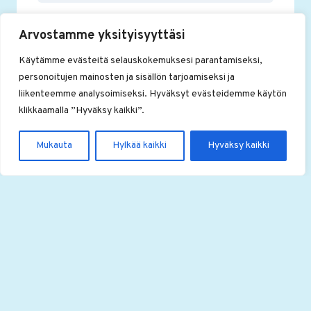
YSTÄVIEN
VUOSIKOKOUS
Arvostamme yksityisyyttäsi
2025
Käytämme evästeitä selauskokemuksesi parantamiseksi,
personoitujen mainosten ja sisällön tarjoamiseksi ja
liikenteemme analysoimiseksi. Hyväksyt evästeidemme käytön
klikkaamalla ”Hyväksy kaikki”.
Mukauta
Hylkää kaikki
Hyväksy kaikki
RSOn ystävät ry:n vuosikokous pidetään
11.3.2025
27.2.2025
RSON
LUE LISÄÄ
YSTÄVÄT
RY:N
VUOSIKOKOUS