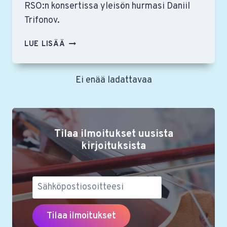
RSO:n konsertissa yleisön hurmasi Daniil
Trifonov.
OSSI
LUE LISÄÄ
TANNER,
LÄMPIMÄT
ONNITTELUT
Ei enää ladattavaa
TAMPEREEN
PIANOKILPAILUN
VOITOSTA
Tilaa ilmoitukset uusista
kirjoituksista