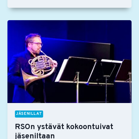
YSTÄVIEN
SYKSYN
2023
TAPAHTUMAKALENTERI
JÄSENILLAT
RSOn ystävät kokoontuivat
jäseniltaan