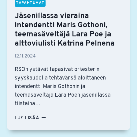
TAPAHTUMAT
Jäsenillassa vieraina
intendentti Maris Gothoni,
teemasäveltäjä Lara Poe ja
alttoviulisti Katrina Pelnena
12.11.2024
RSOn ystävät tapasivat orkesterin
syyskaudella tehtävänsä aloittaneen
intendentti Maris Gothonin ja
teemasäveltäjä Lara Poen jäsenillassa
tiistaina…
JÄSENILLASSA
LUE LISÄÄ
VIERAINA
INTENDENTTI