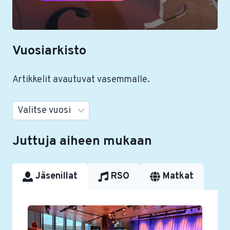
Vuosiarkisto
Artikkelit avautuvat vasemmalle.
Arkistot
Juttuja aiheen mukaan
Jäsenillat
RSO
Matkat