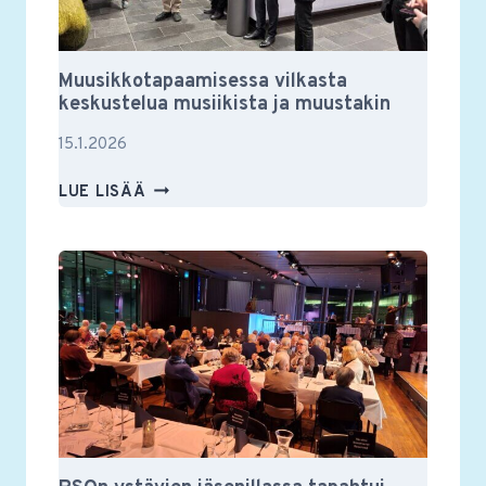
Muusikkotapaamisessa vilkasta
keskustelua musiikista ja muustakin
15.1.2026
MUUSIKKOTAPAAMISESSA
LUE LISÄÄ
VILKASTA
KESKUSTELUA
MUSIIKISTA
JA
MUUSTAKIN