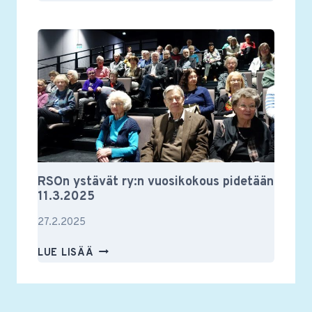
YSTÄVIEN
VUOSIKOKOUS
2025
RSOn ystävät ry:n vuosikokous pidetään
11.3.2025
27.2.2025
RSON
LUE LISÄÄ
YSTÄVÄT
RY:N
VUOSIKOKOUS