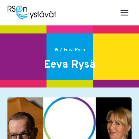
Siirry
sisältöön
/
Eeva Rysä
Eeva Rysä