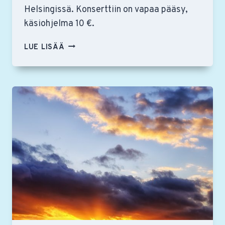
Helsingissä. Konserttiin on vapaa pääsy,
käsiohjelma 10 €.
RSO:N
LUE LISÄÄ
MUUSIKOIDEN
KONSERTTI
TEMPPELIAUKION
KIRKOSSA
SU
1.11.
KLO
19