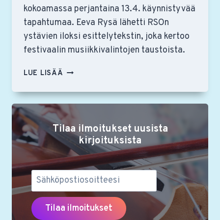
kokoamassa perjantaina 13.4. käynnistyvää
tapahtumaa. Eeva Rysä lähetti RSOn
ystävien iloksi esittelytekstin, joka kertoo
festivaalin musiikkivalintojen taustoista.
AURINKO
LUE LISÄÄ
NOUSEE
IDÄSTÄ
–
RSO:N
Tilaa ilmoitukset uusista
KAMARIMUSIIKKIFESTIVAALIN
TAUSTAA
kirjoituksista