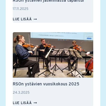
RSOn ystävien jäsenillassa tapahtui
17.11.2025
RSON
LUE LISÄÄ
YSTÄVIEN
JÄSENILLASSA
TAPAHTUI
RSOn ystävien vuosikokous 2025
24.3.2025
RSON
LUE LISÄÄ