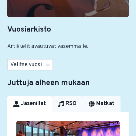
Vuosiarkisto
Artikkelit avautuvat vasemmalle.
Arkistot
Juttuja aiheen mukaan
Jäsenillat
RSO
Matkat