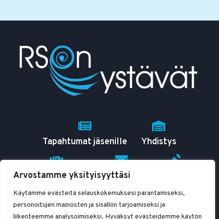
PIDETÄÄN
11.3.2025
Tapahtumat jäsenille
Yhdistys
Arvostamme yksityisyyttäsi
RSO tutuksi
Yhteystiedot
Blogit
Käytämme evästeitä selauskokemuksesi parantamiseksi,
personoitujen mainosten ja sisällön tarjoamiseksi ja
© 2026 RSOn ystävät ry
liikenteemme analysoimiseksi. Hyväksyt evästeidemme käytön