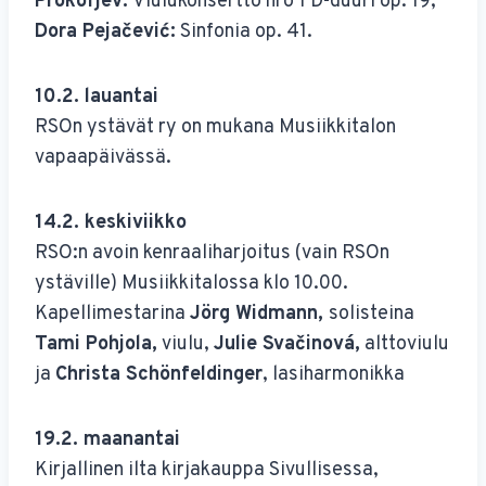
Prokofjev:
Viulukonsertto nro 1 D-duuri op. 19,
Dora Pejačević:
Sinfonia op. 41.
10.2. lauantai
RSOn ystävät ry on mukana Musiikkitalon
vapaapäivässä.
14.2. keskiviikko
RSO:n avoin kenraaliharjoitus (vain RSOn
ystäville) Musiikkitalossa klo 10.00.
Kapellimestarina
Jörg Widmann,
solisteina
Tami Pohjola,
viulu,
Julie Svačinová,
alttoviulu
ja
Christa Schönfeldinger
, lasiharmonikka
19.2. maanantai
Kirjallinen ilta kirjakauppa Sivullisessa,