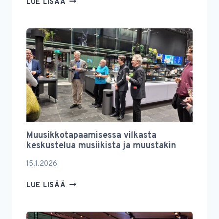
RSON
LUE LISÄÄ
YSTÄVIEN
VUOSIKOKOUS
2026
Muusikkotapaamisessa vilkasta
keskustelua musiikista ja muustakin
15.1.2026
MUUSIKKOTAPAAMISESSA
LUE LISÄÄ
VILKASTA
KESKUSTELUA
MUSIIKISTA