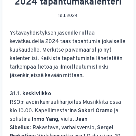
2024 tapahtumakalenteri
18.1.2024
Ystäväyhdistyksen jäsenille riittää
kevätkaudella 2024 taas tapahtumia jokaiselle
kuukaudelle. Merkitse päivämäärät jo nyt
kalenteriisi. Kaikista tapahtumista lähetetään
tarkempaa tietoa ja ilmoittautumislinkki
jäsenkirjeissä kevään mittaan.
31.1. keskiviikko
RSO:n avoin kenraaliharjoitus Musiikkitalossa
klo 10.00. Kapellimestarina
Sakari Oramo
ja
solistina
Inmo Yang
, viulu.
Jean
Sibelius:
Rakastava, varhaisversio,
Sergei