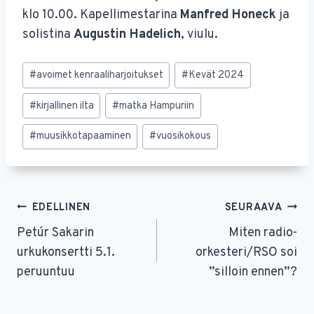
klo 10.00. Kapellimestarina
Manfred Honeck
ja
solistina
Augustin Hadelich
, viulu.
Avainsanat:
#
avoimet kenraaliharjoitukset
#
Kevät 2024
#
kirjallinen ilta
#
matka Hampuriin
#
muusikkotapaaminen
#
vuosikokous
Artikkelien
EDELLINEN
SEURAAVA
selaus
Petúr Sakarin
Miten radio-
urkukonsertti 5.1.
orkesteri/RSO soi
peruuntuu
”silloin ennen”?