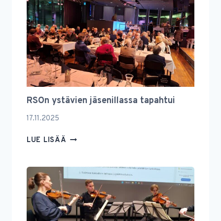
JA
MUUSTAKIN
RSOn ystävien jäsenillassa tapahtui
17.11.2025
RSON
LUE LISÄÄ
YSTÄVIEN
JÄSENILLASSA
TAPAHTUI