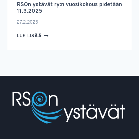
RSOn ystävät ry:n vuosikokous pidetään
11.3.2025
27.2.2025
RSON
LUE LISÄÄ
YSTÄVÄT
RY:N
VUOSIKOKOUS
PIDETÄÄN
11.3.2025