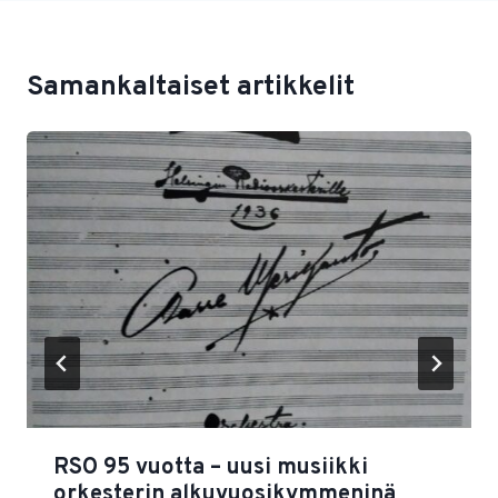
Samankaltaiset artikkelit
RSO 95 vuotta – uusi musiikki
orkesterin alkuvuosikymmeninä