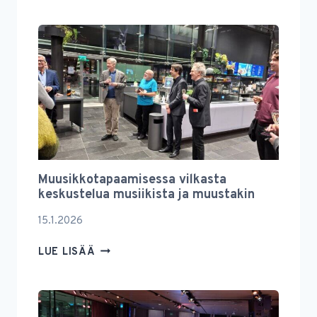
YSTÄVIEN
VUOSIKOKOUS
2026
Muusikkotapaamisessa vilkasta
keskustelua musiikista ja muustakin
15.1.2026
MUUSIKKOTAPAAMISESSA
LUE LISÄÄ
VILKASTA
KESKUSTELUA
MUSIIKISTA
JA