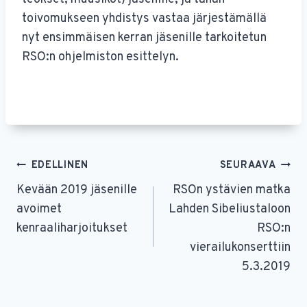
toivomukseen yhdistys vastaa järjestämällä
nyt ensimmäisen kerran jäsenille tarkoitetun
RSO:n ohjelmiston esittelyn.
Artikkelien
EDELLINEN
SEURAAVA
selaus
Kevään 2019 jäsenille
RSOn ystävien matka
avoimet
Lahden Sibeliustaloon
kenraaliharjoitukset
RSO:n
vierailukonserttiin
5.3.2019