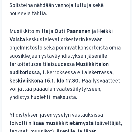
Solisteina nähdään vanhoja tuttuja sekä
nousevia tähtiä.
Musiikkitoimittaja
Outi Paananen
ja
Heikki
Valsta
keskustelevat orkesterin kevään
ohjelmistosta sekä poimivat konserteista omia
suosikkejaan ystäväyhdistyksen jäsenille
tarkoitetussa tilaisuudessa
Musiikkitalon
auditoriossa
, 1. kerroksessa eli alakerrassa,
keskiviikkona 16.1. klo 17.30.
Päällysvaatteet
voi jättää pääaulan vaatesäilytykseen,
yhdistys huolehtii maksusta.
Yhdistyksen jäsenkyselyn vastauksissa
toivottiin
lisää musiikkitietämystä
(säveltäjät,
teokset, muusikot) jäsenille, ja tähän