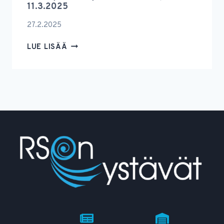
11.3.2025
27.2.2025
RSON
LUE LISÄÄ
YSTÄVÄT
RY:N
VUOSIKOKOUS
PIDETÄÄN
11.3.2025