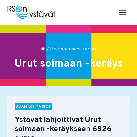
Siirry
sisältöön
/
Urut soimaan -keräys
Urut soimaan -keräys
AJANKOHTAISET
Ystävät lahjoittivat Urut
soimaan -keräykseen 6826