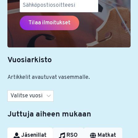
Vuosiarkisto
Artikkelit avautuvat vasemmalle.
Arkistot
Juttuja aiheen mukaan
Jäsenillat
RSO
Matkat