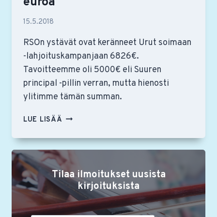
euroa
15.5.2018
RSOn ystävät ovat keränneet Urut soimaan
-lahjoituskampanjaan 6826€.
Tavoitteemme oli 5000€ eli Suuren
principal -pillin verran, mutta hienosti
ylitimme tämän summan.
YSTÄVÄT
LUE LISÄÄ
LAHJOITTIVAT
URUT
SOIMAAN
-
Tilaa ilmoitukset uusista
KERÄYKSEEN
6826
kirjoituksista
EUROA