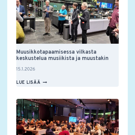
Muusikkotapaamisessa vilkasta
keskustelua musiikista ja muustakin
15.1.2026
MUUSIKKOTAPAAMISESSA
LUE LISÄÄ
VILKASTA
KESKUSTELUA
MUSIIKISTA
JA
MUUSTAKIN