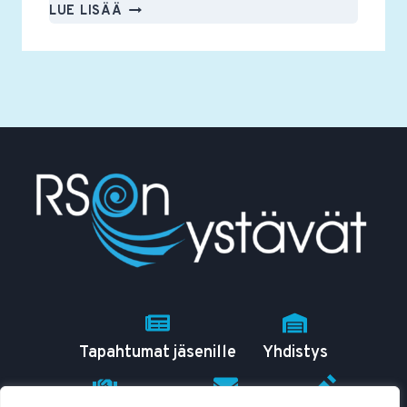
RSON
LUE LISÄÄ
YSTÄVÄT
RY:N
VUOSIKOKOUS
PIDETÄÄN
11.3.2025
Tapahtumat jäsenille
Yhdistys