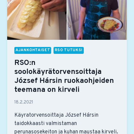
AJANKOHTAISET
RSO TUTUKSI
RSO:n
soolokäyrätorvensoittaja
József Hársin ruokaohjeiden
teemana on kirveli
18.2.2021
Käyratorvensoittaja József Hársin
taidokkaasti valmistaman
perunasosekeiton ja kuhan maustaa kirveli.