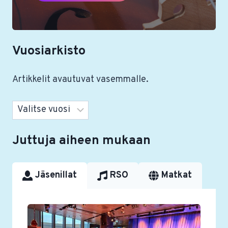
Vuosiarkisto
Artikkelit avautuvat vasemmalle.
Arkistot
Juttuja aiheen mukaan
Jäsenillat
RSO
Matkat