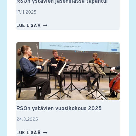
RSOn ystävien jäsenillassa tapahtui
17.11.2025
RSON
LUE LISÄÄ
YSTÄVIEN
JÄSENILLASSA
TAPAHTUI
RSOn ystävien vuosikokous 2025
24.3.2025
RSON
LUE LISÄÄ