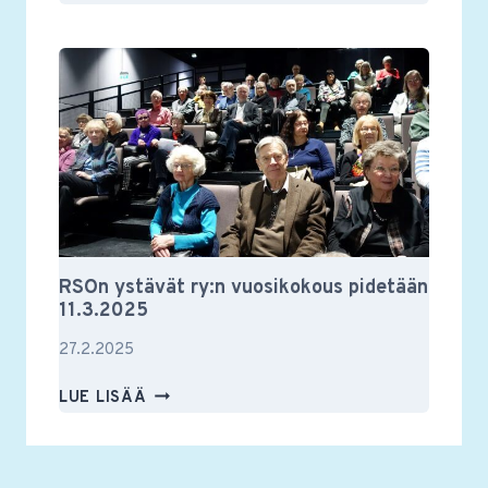
YSTÄVIEN
VUOSIKOKOUS
2025
RSOn ystävät ry:n vuosikokous pidetään
11.3.2025
27.2.2025
RSON
LUE LISÄÄ
YSTÄVÄT
RY:N
VUOSIKOKOUS