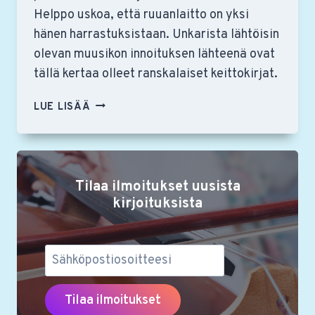
Helppo uskoa, että ruuanlaitto on yksi
hänen harrastuksistaan. Unkarista lähtöisin
olevan muusikon innoituksen lähteenä ovat
tällä kertaa olleet ranskalaiset keittokirjat.
RSO:N
LUE LISÄÄ
SOOLOKÄYRÄTORVENSOITTAJA
JÓZSEF
HÁRSIN
RUOKAOHJEIDEN
Tilaa ilmoitukset uusista
TEEMANA
ON
kirjoituksista
KIRVELI