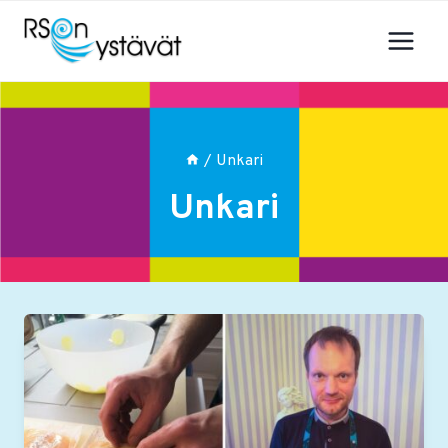
Siirry
sisältöön
/
Unkari
Unkari