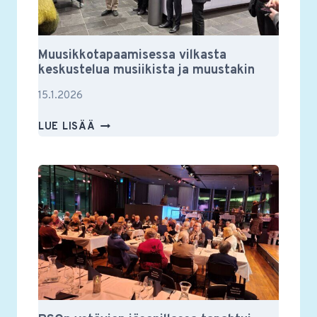
Muusikkotapaamisessa vilkasta
keskustelua musiikista ja muustakin
15.1.2026
MUUSIKKOTAPAAMISESSA
LUE LISÄÄ
VILKASTA
KESKUSTELUA
MUSIIKISTA
JA
MUUSTAKIN