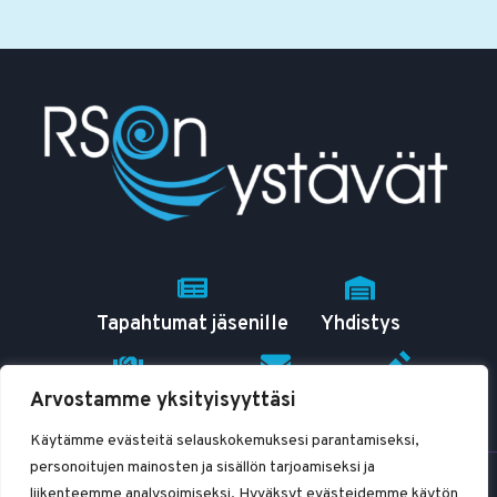
PIDETÄÄN
11.3.2025
Tapahtumat jäsenille
Yhdistys
Arvostamme yksityisyyttäsi
RSO tutuksi
Yhteystiedot
Blogit
Käytämme evästeitä selauskokemuksesi parantamiseksi,
personoitujen mainosten ja sisällön tarjoamiseksi ja
© 2026 RSOn ystävät ry
liikenteemme analysoimiseksi. Hyväksyt evästeidemme käytön