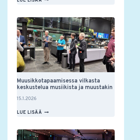
LUE LISÄÄ
YSTÄVIEN
VUOSIKOKOUS
2026
Muusikkotapaamisessa vilkasta
keskustelua musiikista ja muustakin
15.1.2026
MUUSIKKOTAPAAMISESSA
LUE LISÄÄ
VILKASTA
KESKUSTELUA
MUSIIKISTA