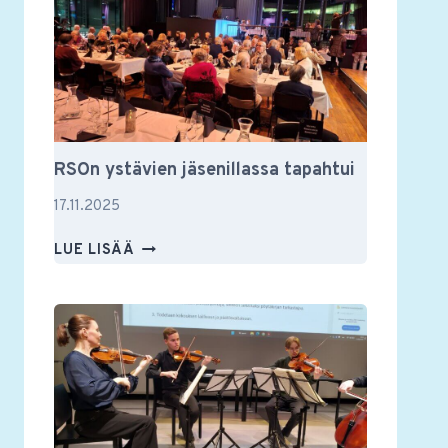
JA
MUUSTAKIN
RSOn ystävien jäsenillassa tapahtui
17.11.2025
RSON
LUE LISÄÄ
YSTÄVIEN
JÄSENILLASSA
TAPAHTUI