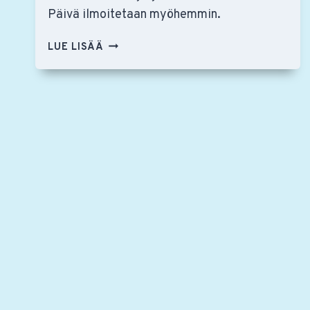
Päivä ilmoitetaan myöhemmin.
HUOM!
LUE LISÄÄ
VUOSIKOKOUS
SIIRTYY
HUHTIKUULLE