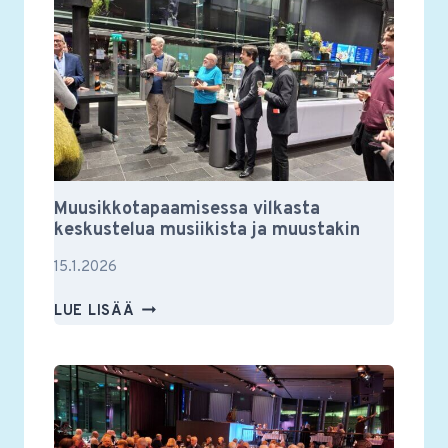
2026
Muusikkotapaamisessa vilkasta
keskustelua musiikista ja muustakin
15.1.2026
MUUSIKKOTAPAAMISESSA
LUE LISÄÄ
VILKASTA
KESKUSTELUA
MUSIIKISTA
JA
MUUSTAKIN