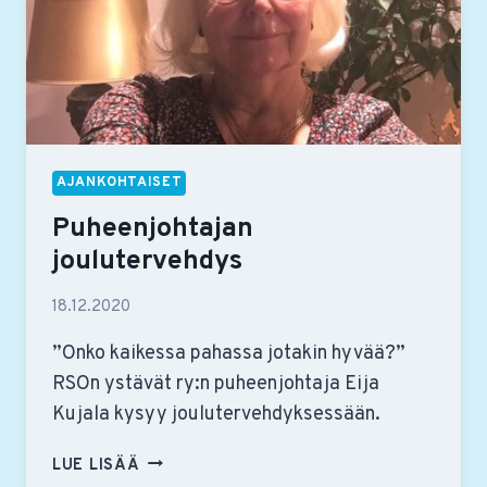
AJANKOHTAISET
Puheenjohtajan
joulutervehdys
18.12.2020
”Onko kaikessa pahassa jotakin hyvää?”
RSOn ystävät ry:n puheenjohtaja Eija
Kujala kysyy joulutervehdyksessään.
PUHEENJOHTAJAN
LUE LISÄÄ
JOULUTERVEHDYS