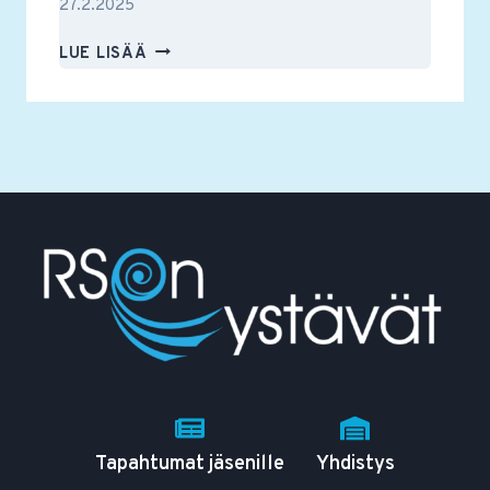
27.2.2025
RSON
LUE LISÄÄ
YSTÄVÄT
RY:N
VUOSIKOKOUS
PIDETÄÄN
11.3.2025
Tapahtumat jäsenille
Yhdistys