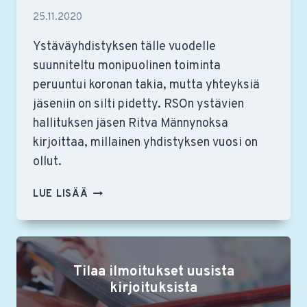
25.11.2020
Ystäväyhdistyksen tälle vuodelle
suunniteltu monipuolinen toiminta
peruuntui koronan takia, mutta yhteyksiä
jäseniin on silti pidetty. RSOn ystävien
hallituksen jäsen Ritva Männynoksa
kirjoittaa, millainen yhdistyksen vuosi on
ollut.
YSTÄVÄYHDISTYKSEN
LUE LISÄÄ
HALLITUS
TOIMII
KORONAVUONNAKIN
Tilaa ilmoitukset uusista
kirjoituksista