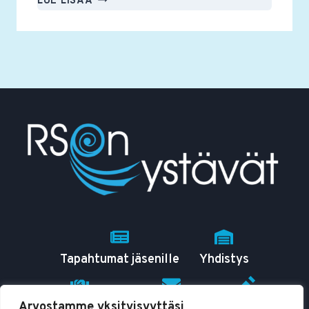
LUE LISÄÄ
YSTÄVÄT
RY:N
VUOSIKOKOUS
PIDETÄÄN
11.3.2025
Tapahtumat jäsenille
Yhdistys
Arvostamme yksityisyyttäsi
RSO tutuksi
Yhteystiedot
Blogit