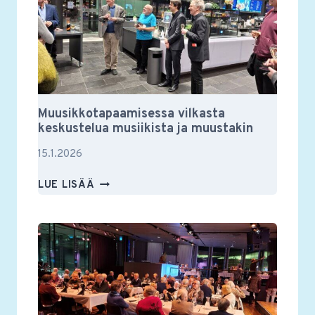
Muusikkotapaamisessa vilkasta
keskustelua musiikista ja muustakin
15.1.2026
MUUSIKKOTAPAAMISESSA
LUE LISÄÄ
VILKASTA
KESKUSTELUA
MUSIIKISTA
JA
MUUSTAKIN