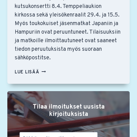
kutsukonsertti 8.4. Temppeliaukion
kirkossa sekä yleisökenraalit 29.4. ja 15.5.
Myös toukokuiset jäsenmatkat Japaniin ja
Hampuriin ovat peruuntuneet. Tilaisuuksiin
ja matkoille ilmoittautuneet ovat saaneet
tiedon peruutuksista myös suoraan
sähköpostitse.
KORONAVIRUSEPIDEMIAN
LUE LISÄÄ
TAKIA
YSTÄVÄYHDISTYKSEN
KEVÄÄN
TILAISUUDET
Tilaa ilmoitukset uusista
JA
MATKAT
kirjoituksista
PERUUNTUNEET