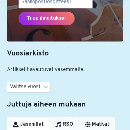
Vuosiarkisto
Artikkelit avautuvat vasemmalle.
Arkistot
Juttuja aiheen mukaan
Jäsenillat
RSO
Matkat