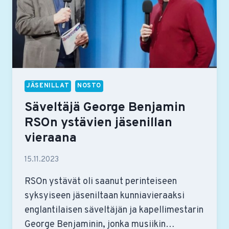
JÄSENILLAT
NOSTO
Säveltäjä George Benjamin
RSOn ystävien jäsenillan
vieraana
15.11.2023
RSOn ystävät oli saanut perinteiseen
syksyiseen jäseniltaan kunniavieraaksi
englantilaisen säveltäjän ja kapellimestarin
George Benjaminin, jonka musiikin…