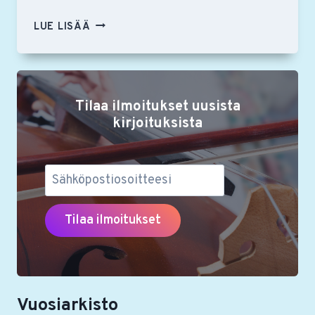
SÄVELTÄJÄ
LUE LISÄÄ
GEORGE
BENJAMIN
RSON
YSTÄVIEN
Tilaa ilmoitukset uusista
JÄSENILLAN
VIERAANA
kirjoituksista
Vuosiarkisto