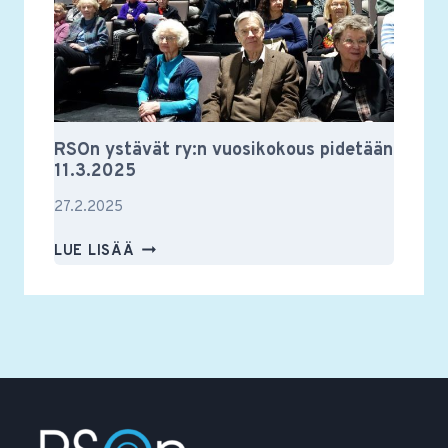
RSOn ystävät ry:n vuosikokous pidetään
11.3.2025
27.2.2025
RSON
LUE LISÄÄ
YSTÄVÄT
RY:N
VUOSIKOKOUS
PIDETÄÄN
11.3.2025