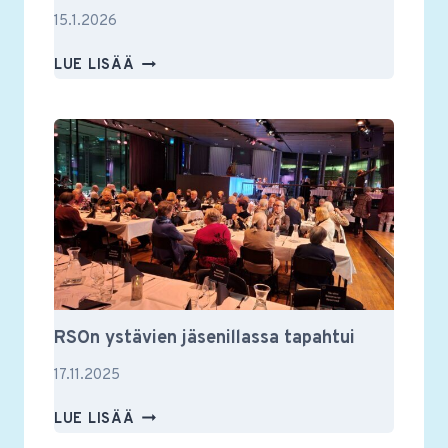
15.1.2026
MUUSIKKOTAPAAMISESSA
LUE LISÄÄ
VILKASTA
KESKUSTELUA
MUSIIKISTA
JA
MUUSTAKIN
RSOn ystävien jäsenillassa tapahtui
17.11.2025
RSON
LUE LISÄÄ
YSTÄVIEN