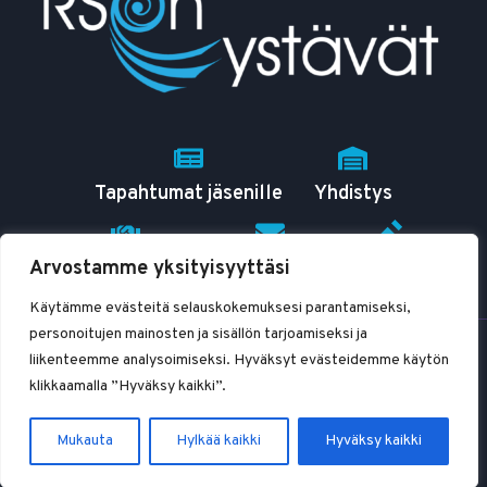
Tapahtumat jäsenille
Yhdistys
Arvostamme yksityisyyttäsi
RSO tutuksi
Yhteystiedot
Blogit
Käytämme evästeitä selauskokemuksesi parantamiseksi,
personoitujen mainosten ja sisällön tarjoamiseksi ja
© 2026 RSOn ystävät ry
liikenteemme analysoimiseksi. Hyväksyt evästeidemme käytön
klikkaamalla ”Hyväksy kaikki”.
Mukauta
Hylkää kaikki
Hyväksy kaikki