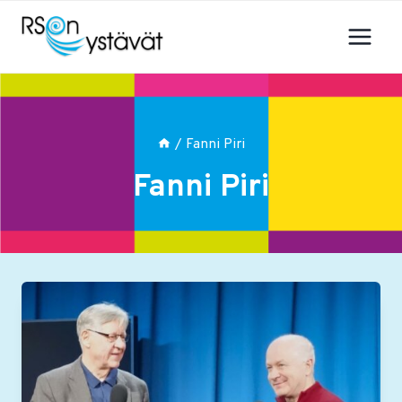
Siirry
sisältöön
/
Fanni Piri
Fanni Piri