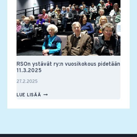
2025
RSOn ystävät ry:n vuosikokous pidetään
11.3.2025
27.2.2025
RSON
LUE LISÄÄ
YSTÄVÄT
RY:N
VUOSIKOKOUS
PIDETÄÄN
11.3.2025