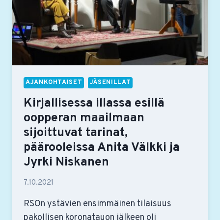
AJANKOHTAISET
JÄSENILLAT
Kirjallisessa illassa esillä
oopperan maailmaan
sijoittuvat tarinat,
päärooleissa Anita Välkki ja
Jyrki Niskanen
7.10.2021
RSOn ystävien ensimmäinen tilaisuus
pakollisen koronatauon jälkeen oli