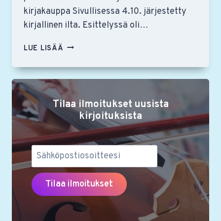
kirjakauppa Sivullisessa 4.10. järjestetty
kirjallinen ilta. Esittelyssä oli…
KIRJALLISESSA
LUE LISÄÄ
ILLASSA
ESILLÄ
OOPPERAN
MAAILMAAN
Tilaa ilmoitukset uusista
SIJOITTUVAT
TARINAT,
kirjoituksista
PÄÄROOLEISSA
ANITA
VÄLKKI
JA
JYRKI
NISKANEN