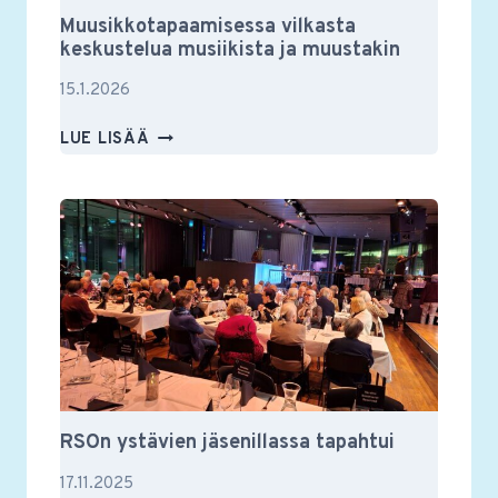
Muusikkotapaamisessa vilkasta
keskustelua musiikista ja muustakin
15.1.2026
MUUSIKKOTAPAAMISESSA
LUE LISÄÄ
VILKASTA
KESKUSTELUA
MUSIIKISTA
JA
MUUSTAKIN
RSOn ystävien jäsenillassa tapahtui
17.11.2025