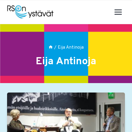
Siirry
sisältöön
/
Eija Antinoja
Eija Antinoja