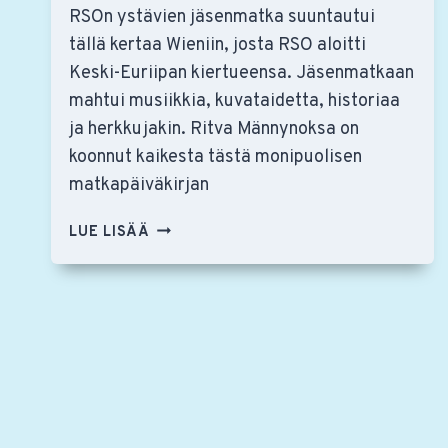
RSOn ystävien jäsenmatka suuntautui
tällä kertaa Wieniin, josta RSO aloitti
Keski-Euriipan kiertueensa. Jäsenmatkaan
mahtui musiikkia, kuvataidetta, historiaa
ja herkkujakin. Ritva Männynoksa on
koonnut kaikesta tästä monipuolisen
matkapäiväkirjan
RSON
LUE LISÄÄ
YSTÄVIEN
JÄSENMATKA
WIENIIN
–
MONIPUOLISTA
HENGENRAVINTOA
PITKÄKSI
AIKAA