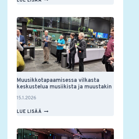
LUE LISÄÄ
YSTÄVIEN
VUOSIKOKOUS
2026
Muusikkotapaamisessa vilkasta
keskustelua musiikista ja muustakin
15.1.2026
MUUSIKKOTAPAAMISESSA
LUE LISÄÄ
VILKASTA
KESKUSTELUA
MUSIIKISTA