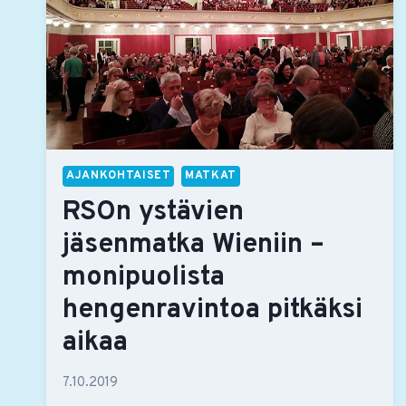
AJANKOHTAISET
MATKAT
RSOn ystävien
jäsenmatka Wieniin –
monipuolista
hengenravintoa pitkäksi
aikaa
7.10.2019