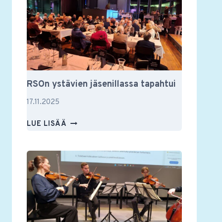
JA
MUUSTAKIN
RSOn ystävien jäsenillassa tapahtui
17.11.2025
RSON
LUE LISÄÄ
YSTÄVIEN
JÄSENILLASSA
TAPAHTUI