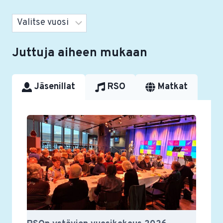
Arkistot
Juttuja aiheen mukaan
Jäsenillat
RSO
Matkat