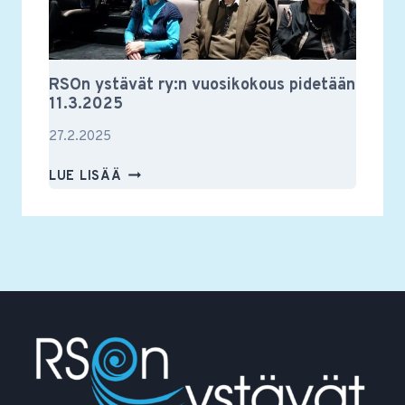
RSOn ystävät ry:n vuosikokous pidetään
11.3.2025
27.2.2025
RSON
LUE LISÄÄ
YSTÄVÄT
RY:N
VUOSIKOKOUS
PIDETÄÄN
11.3.2025