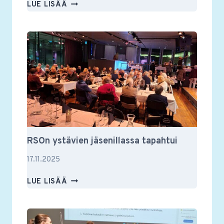
MUUSIKKOTAPAAMISESSA
LUE LISÄÄ
VILKASTA
KESKUSTELUA
MUSIIKISTA
JA
MUUSTAKIN
RSOn ystävien jäsenillassa tapahtui
17.11.2025
RSON
LUE LISÄÄ
YSTÄVIEN
JÄSENILLASSA
TAPAHTUI