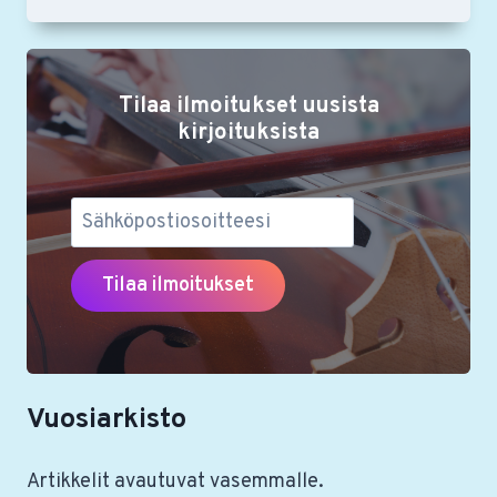
JÄSENKORTTI
KÄYTTÖÖN
RSON
YSTÄVILLE
Tilaa ilmoitukset uusista
–
LUE
kirjoituksista
OHJEET
Vuosiarkisto
Artikkelit avautuvat vasemmalle.