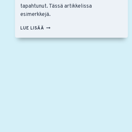
tapahtunut. Tässä artikkelissa
esimerkkejä.
RSO
LUE LISÄÄ
95
VUOTTA
–
KAIKKEA
TAPAHTUU