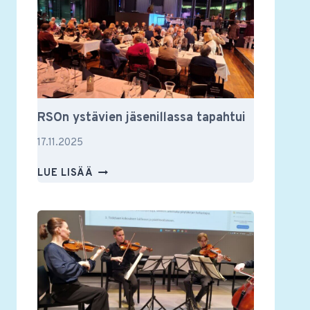
JA
MUUSTAKIN
RSOn ystävien jäsenillassa tapahtui
17.11.2025
RSON
LUE LISÄÄ
YSTÄVIEN
JÄSENILLASSA
TAPAHTUI