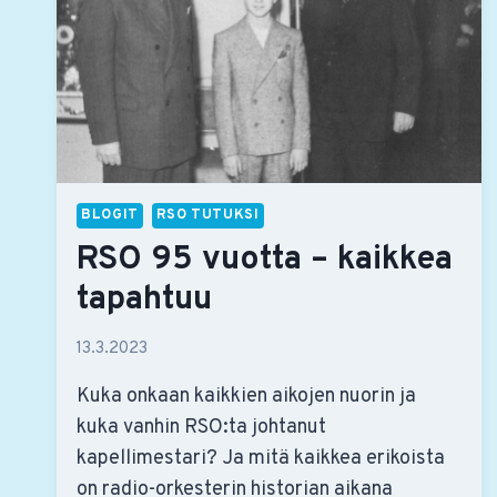
BLOGIT
RSO TUTUKSI
RSO 95 vuotta – kaikkea
tapahtuu
13.3.2023
Kuka onkaan kaikkien aikojen nuorin ja
kuka vanhin RSO:ta johtanut
kapellimestari? Ja mitä kaikkea erikoista
on radio-orkesterin historian aikana