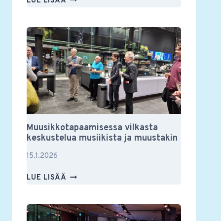
LUE LISÄÄ
YSTÄVIEN
VUOSIKOKOUS
2026
Muusikkotapaamisessa vilkasta
keskustelua musiikista ja muustakin
15.1.2026
MUUSIKKOTAPAAMISESSA
LUE LISÄÄ
VILKASTA
KESKUSTELUA
MUSIIKISTA