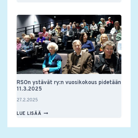
YSTÄVIEN
VUOSIKOKOUS
2025
RSOn ystävät ry:n vuosikokous pidetään
11.3.2025
27.2.2025
RSON
LUE LISÄÄ
YSTÄVÄT
RY:N
VUOSIKOKOUS