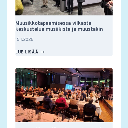
Muusikkotapaamisessa vilkasta
keskustelua musiikista ja muustakin
15.1.2026
MUUSIKKOTAPAAMISESSA
LUE LISÄÄ
VILKASTA
KESKUSTELUA
MUSIIKISTA
JA
MUUSTAKIN