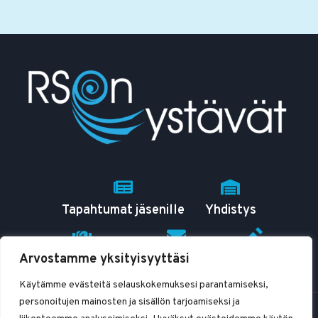
PIDETÄÄN
11.3.2025
Tapahtumat jäsenille
Yhdistys
Arvostamme yksityisyyttäsi
RSO tutuksi
Yhteystiedot
Blogit
Käytämme evästeitä selauskokemuksesi parantamiseksi,
personoitujen mainosten ja sisällön tarjoamiseksi ja
© 2026 RSOn ystävät ry