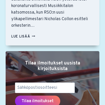
koronaturvallisesti Musiikkitalon
katsomossa, kun RSO:n uusi
ylikapellimestari Nicholas Collon esitteli
orkesterin…
NICHOLAS
LUE LISÄÄ
COLLONIN
ENSIMMÄISEN
YLIKAPELLIMESTARIKAUDEN
TEEMASÄVELTÄJÄT
Tilaa ilmoitukset uusista
OVAT
IGOR
kirjoituksista
STRAVINSKY,
THOMAS
ADÈS
JA
LOTTA
WENNÄKOSKI