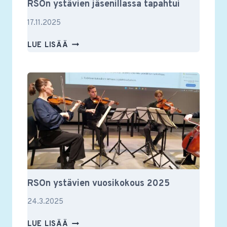
RSOn ystävien jäsenillassa tapahtui
17.11.2025
RSON
LUE LISÄÄ
YSTÄVIEN
JÄSENILLASSA
TAPAHTUI
RSOn ystävien vuosikokous 2025
24.3.2025
RSON
LUE LISÄÄ