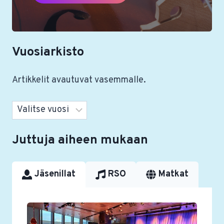
Vuosiarkisto
Artikkelit avautuvat vasemmalle.
Arkistot
Juttuja aiheen mukaan
Jäsenillat
RSO
Matkat