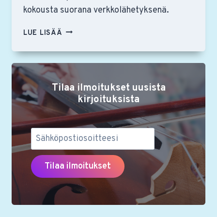
kokousta suorana verkkolähetyksenä.
VUOSIKOKOUS
LUE LISÄÄ
VALITSI
RSON
YSTÄVILLE
UUDEN
Tilaa ilmoitukset uusista
PUHEENJOHTAJAN
JA
kirjoituksista
NELJÄ
UUTTA
HALLITUKSEN
JÄSENTÄ