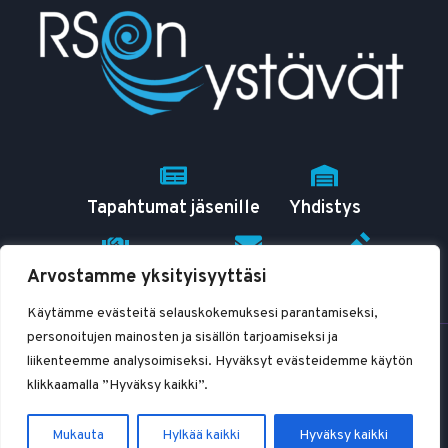
Tapahtumat jäsenille
Yhdistys
Arvostamme yksityisyyttäsi
RSO tutuksi
Yhteystiedot
Blogit
Käytämme evästeitä selauskokemuksesi parantamiseksi,
personoitujen mainosten ja sisällön tarjoamiseksi ja
© 2026 RSOn ystävät ry
liikenteemme analysoimiseksi. Hyväksyt evästeidemme käytön
klikkaamalla ”Hyväksy kaikki”.
Mukauta
Hylkää kaikki
Hyväksy kaikki