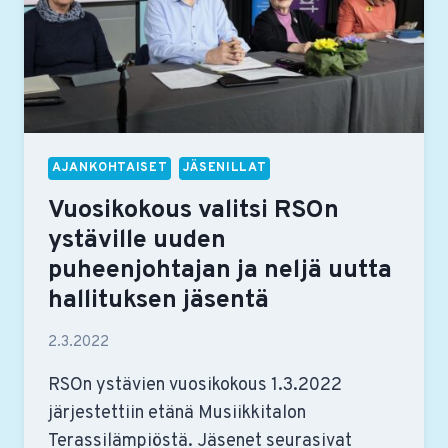
AJANKOHTAISET
JÄSENILLAT
Vuosikokous valitsi RSOn
ystäville uuden
puheenjohtajan ja neljä uutta
hallituksen jäsentä
2.3.2022
RSOn ystävien vuosikokous 1.3.2022
järjestettiin etänä Musiikkitalon
Terassilämpiöstä. Jäsenet seurasivat