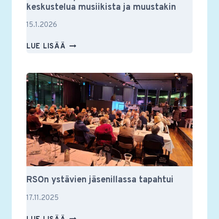
keskustelua musiikista ja muustakin
15.1.2026
MUUSIKKOTAPAAMISESSA
LUE LISÄÄ
VILKASTA
KESKUSTELUA
MUSIIKISTA
JA
MUUSTAKIN
RSOn ystävien jäsenillassa tapahtui
17.11.2025
RSON