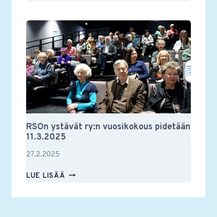
YSTÄVIEN
VUOSIKOKOUS
2025
RSOn ystävät ry:n vuosikokous pidetään
11.3.2025
27.2.2025
RSON
LUE LISÄÄ
YSTÄVÄT
RY:N
VUOSIKOKOUS