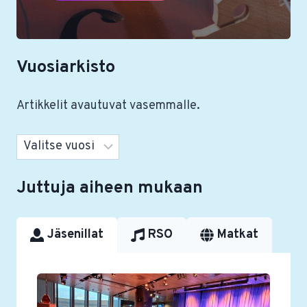
Vuosiarkisto
Artikkelit avautuvat vasemmalle.
Arkistot
Juttuja aiheen mukaan
Jäsenillat
RSO
Matkat