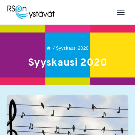
Siirry
sisältöön
/
Syyskausi 2020
Syyskausi 2020