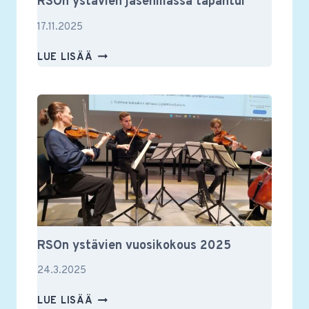
RSOn ystävien jäsenillassa tapahtui
17.11.2025
RSON
LUE LISÄÄ
YSTÄVIEN
JÄSENILLASSA
TAPAHTUI
RSOn ystävien vuosikokous 2025
24.3.2025
RSON
LUE LISÄÄ