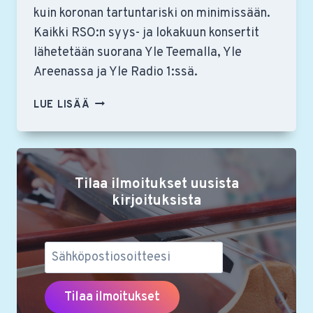
kuin koronan tartuntariski on minimissään.
Kaikki RSO:n syys- ja lokakuun konsertit
lähetetään suorana Yle Teemalla, Yle
Areenassa ja Yle Radio 1:ssä.
RSO:N
LUE LISÄÄ
SYYSKAUSI
MUSIIKKITALOSSA
ON
VARMISTETTU
Tilaa ilmoitukset uusista
TURVAVÄLEIN
kirjoituksista