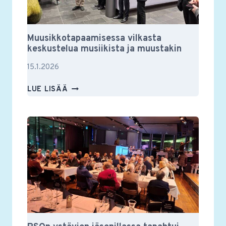
Muusikkotapaamisessa vilkasta
keskustelua musiikista ja muustakin
15.1.2026
MUUSIKKOTAPAAMISESSA
LUE LISÄÄ
VILKASTA
KESKUSTELUA
MUSIIKISTA
JA
MUUSTAKIN