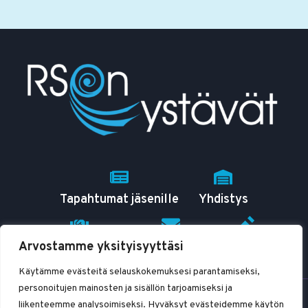
PIDETÄÄN
11.3.2025
Tapahtumat jäsenille
Yhdistys
Arvostamme yksityisyyttäsi
RSO tutuksi
Yhteystiedot
Blogit
Käytämme evästeitä selauskokemuksesi parantamiseksi,
personoitujen mainosten ja sisällön tarjoamiseksi ja
© 2026 RSOn ystävät ry
liikenteemme analysoimiseksi. Hyväksyt evästeidemme käytön