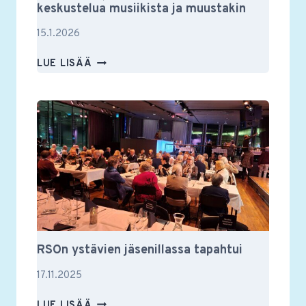
keskustelua musiikista ja muustakin
15.1.2026
MUUSIKKOTAPAAMISESSA
LUE LISÄÄ
VILKASTA
KESKUSTELUA
MUSIIKISTA
JA
MUUSTAKIN
RSOn ystävien jäsenillassa tapahtui
17.11.2025
RSON
LUE LISÄÄ