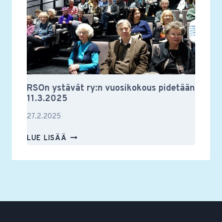
RSOn ystävät ry:n vuosikokous pidetään
11.3.2025
27.2.2025
RSON
LUE LISÄÄ
YSTÄVÄT
RY:N
VUOSIKOKOUS
PIDETÄÄN
11.3.2025