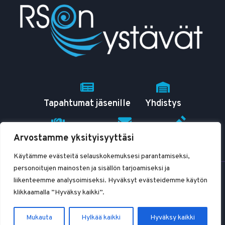
Tapahtumat jäsenille
Yhdistys
Arvostamme yksityisyyttäsi
RSO tutuksi
Yhteystiedot
Blogit
Käytämme evästeitä selauskokemuksesi parantamiseksi,
personoitujen mainosten ja sisällön tarjoamiseksi ja
© 2026 RSOn ystävät ry
liikenteemme analysoimiseksi. Hyväksyt evästeidemme käytön
klikkaamalla ”Hyväksy kaikki”.
Mukauta
Hylkää kaikki
Hyväksy kaikki