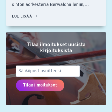
sinfoniaorkesteria Berwaldhalleniin,…
KOLMEN
LUE LISÄÄ
KONSERTIN
KOKEMUS
–
RSON
Tilaa ilmoitukset uusista
YSTÄVÄT
JÄSENMATKALLA
kirjoituksista
TUKHOLMASSA
24.-26.10.2024