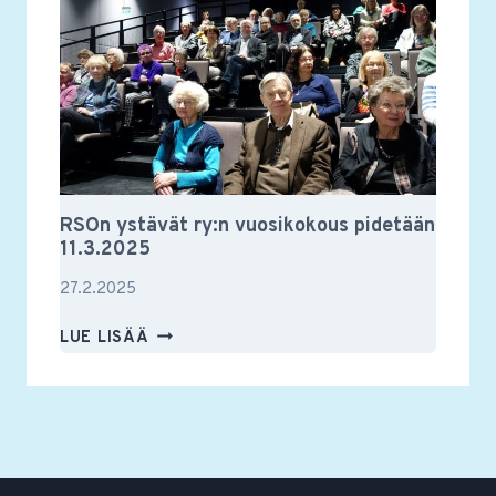
RSOn ystävät ry:n vuosikokous pidetään
11.3.2025
27.2.2025
RSON
LUE LISÄÄ
YSTÄVÄT
RY:N
VUOSIKOKOUS
PIDETÄÄN
11.3.2025