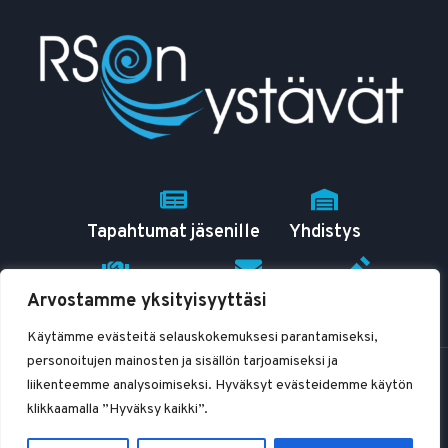
Tapahtumat jäsenille
Yhdistys
Arvostamme yksityisyyttäsi
RSO tutuksi
Yhteystiedot
Blogit
Käytämme evästeitä selauskokemuksesi parantamiseksi,
personoitujen mainosten ja sisällön tarjoamiseksi ja
© 2026 RSOn ystävät ry
liikenteemme analysoimiseksi. Hyväksyt evästeidemme käytön
klikkaamalla ”Hyväksy kaikki”.