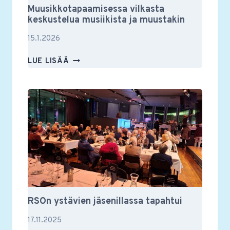
Muusikkotapaamisessa vilkasta
keskustelua musiikista ja muustakin
15.1.2026
MUUSIKKOTAPAAMISESSA
LUE LISÄÄ
VILKASTA
KESKUSTELUA
MUSIIKISTA
JA
MUUSTAKIN
RSOn ystävien jäsenillassa tapahtui
17.11.2025