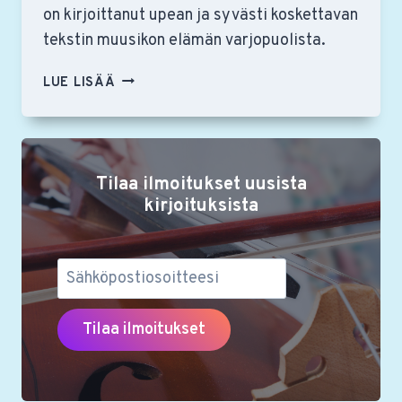
on kirjoittanut upean ja syvästi koskettavan
tekstin muusikon elämän varjopuolista.
MUUSIKON
LUE LISÄÄ
KEHOLLISUUS
ON
MYÖS
TUNTEITA
Tilaa ilmoitukset uusista
JA
AJATUKSIA
kirjoituksista