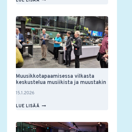
LUE LISÄÄ
YSTÄVIEN
VUOSIKOKOUS
2026
Muusikkotapaamisessa vilkasta
keskustelua musiikista ja muustakin
15.1.2026
MUUSIKKOTAPAAMISESSA
LUE LISÄÄ
VILKASTA
KESKUSTELUA
MUSIIKISTA