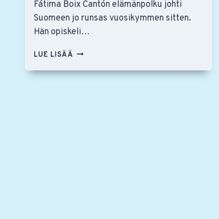
Fátima Boix Cantón elämänpolku johti
Suomeen jo runsas vuosikymmen sitten.
Hän opiskeli…
ESPANJALAISSYNTYINEN
LUE LISÄÄ
KLARINETISTI
FÁTIMA
BOIX
CANTÓ
RAKASTAA
ARTISOKKAA