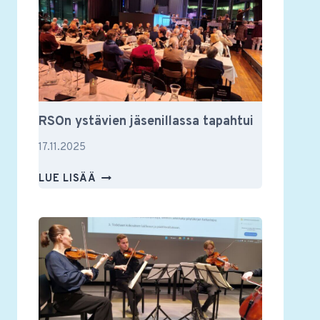
JA
MUUSTAKIN
RSOn ystävien jäsenillassa tapahtui
17.11.2025
RSON
LUE LISÄÄ
YSTÄVIEN
JÄSENILLASSA
TAPAHTUI