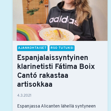
AJANKOHTAISET
RSO TUTUKSI
Espanjalaissyntyinen
klarinetisti Fátima Boix
Cantó rakastaa
artisokkaa
4.3.2021
Espanjassa Alicanten lähellä syntyneen