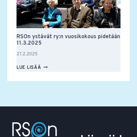
RSOn ystävät ry:n vuosikokous pidetään
11.3.2025
27.2.2025
RSON
LUE LISÄÄ
YSTÄVÄT
RY:N
VUOSIKOKOUS
PIDETÄÄN
11.3.2025