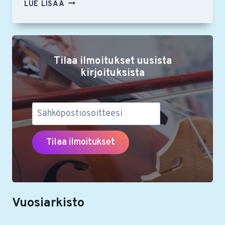
ONNEA,
LUE LISÄÄ
RSON
YSTÄVIEN
VUODEN
2021
Tilaa ilmoitukset uusista
STIPENDIAATIT!
kirjoituksista
Vuosiarkisto