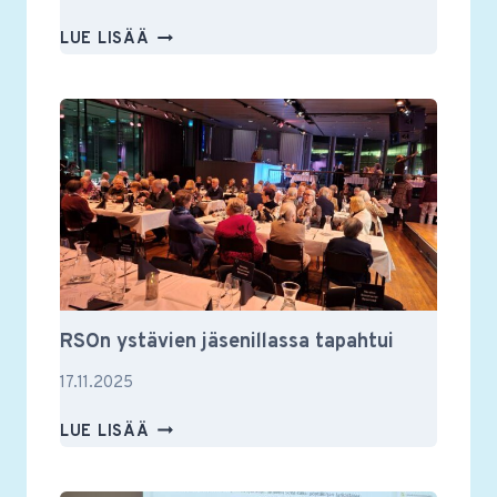
MUUSIKKOTAPAAMISESSA
LUE LISÄÄ
VILKASTA
KESKUSTELUA
MUSIIKISTA
JA
MUUSTAKIN
RSOn ystävien jäsenillassa tapahtui
17.11.2025
RSON
LUE LISÄÄ
YSTÄVIEN
JÄSENILLASSA