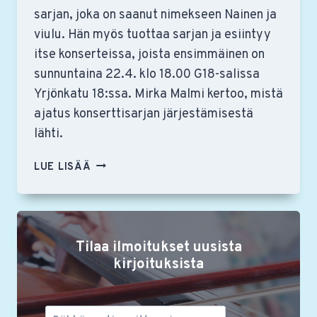
sarjan, joka on saanut nimekseen Nainen ja
viulu. Hän myös tuottaa sarjan ja esiintyy
itse konserteissa, joista ensimmäinen on
sunnuntaina 22.4. klo 18.00 G18-salissa
Yrjönkatu 18:ssa. Mirka Malmi kertoo, mistä
ajatus konserttisarjan järjestämisestä
lähti.
MIRKA
LUE LISÄÄ
MALMIN
SUUNNITTELEMA
NAINEN
JA
Tilaa ilmoitukset uusista
VIULU
-
kirjoituksista
KONSERTTISARJA
NOSTAA
ESIIN