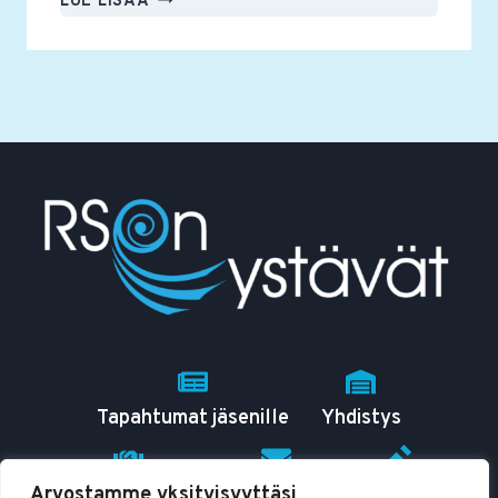
LUE LISÄÄ
YSTÄVÄT
RY:N
VUOSIKOKOUS
PIDETÄÄN
11.3.2025
Tapahtumat jäsenille
Yhdistys
Arvostamme yksityisyyttäsi
RSO tutuksi
Yhteystiedot
Blogit