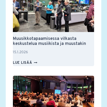
Muusikkotapaamisessa vilkasta
keskustelua musiikista ja muustakin
15.1.2026
MUUSIKKOTAPAAMISESSA
LUE LISÄÄ
VILKASTA
KESKUSTELUA
MUSIIKISTA
JA
MUUSTAKIN