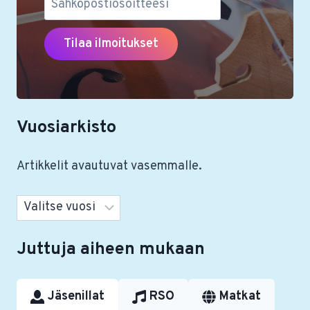
UNOHTUNEITA
NAISSÄVELTÄJIÄ
Vuosiarkisto
Artikkelit avautuvat vasemmalle.
Arkistot
Juttuja aiheen mukaan
Jäsenillat
RSO
Matkat