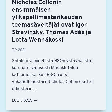
Nicholas Collonin
ensimmäisen
ylikapellimestarikauden
teemasäveltäjät ovat Igor
Stravinsky, Thomas Adès ja
Lotta Wennäkoski
7.9.2021
Satakunta onnellista RSOn ystävää istui
koronaturvallisesti Musiikkitalon
katsomossa, kun RSO:n uusi
ylikapellimestari Nicholas Collon esitteli
orkesterin…
NICHOLAS
LUE LISÄÄ
COLLONIN
ENSIMMÄISEN