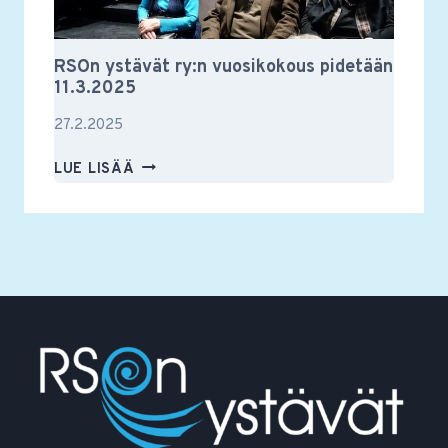
RSOn ystävät ry:n vuosikokous pidetään
11.3.2025
27.2.2025
RSON
LUE LISÄÄ
YSTÄVÄT
RY:N
VUOSIKOKOUS
PIDETÄÄN
11.3.2025