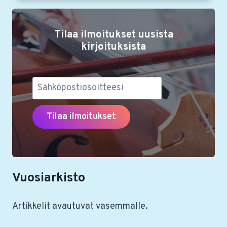
YLIKAPELLIMESTARIKAUDEN
TEEMASÄVELTÄJÄT
Tilaa ilmoitukset uusista
OVAT
IGOR
kirjoituksista
STRAVINSKY,
THOMAS
ADÈS
JA
LOTTA
WENNÄKOSKI
Vuosiarkisto
Artikkelit avautuvat vasemmalle.