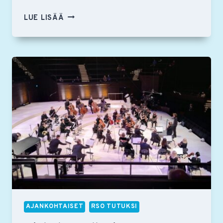
RSO
LUE LISÄÄ
95
VUOTTA
–
STRAVINSKY
JA
MUITA
KUULUISIA
VIERAILIJOITA
AJANKOHTAISET
RSO TUTUKSI