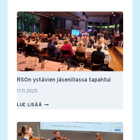
VILKASTA
KESKUSTELUA
MUSIIKISTA
JA
MUUSTAKIN
RSOn ystävien jäsenillassa tapahtui
17.11.2025
RSON
LUE LISÄÄ
YSTÄVIEN
JÄSENILLASSA
TAPAHTUI