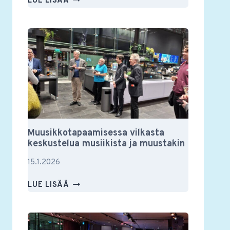
LUE LISÄÄ
YSTÄVIEN
VUOSIKOKOUS
2026
Muusikkotapaamisessa vilkasta
keskustelua musiikista ja muustakin
15.1.2026
MUUSIKKOTAPAAMISESSA
LUE LISÄÄ
VILKASTA
KESKUSTELUA
MUSIIKISTA