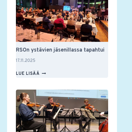
JA
MUUSTAKIN
RSOn ystävien jäsenillassa tapahtui
17.11.2025
RSON
LUE LISÄÄ
YSTÄVIEN
JÄSENILLASSA
TAPAHTUI