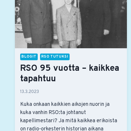
BLOGIT
RSO TUTUKSI
RSO 95 vuotta – kaikkea
tapahtuu
13.3.2023
Kuka onkaan kaikkien aikojen nuorin ja
kuka vanhin RSO:ta johtanut
kapellimestari? Ja mitä kaikkea erikoista
on radio-orkesterin historian aikana