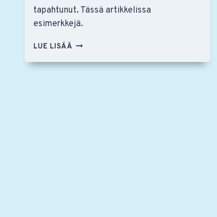
tapahtunut. Tässä artikkelissa
esimerkkejä.
RSO
LUE LISÄÄ
95
VUOTTA
–
KAIKKEA
TAPAHTUU