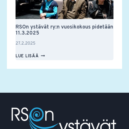
RSOn ystävät ry:n vuosikokous pidetään
11.3.2025
27.2.2025
RSON
LUE LISÄÄ
YSTÄVÄT
RY:N
VUOSIKOKOUS
PIDETÄÄN
11.3.2025