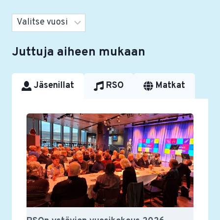
Arkistot
Juttuja aiheen mukaan
Jäsenillat
RSO
Matkat