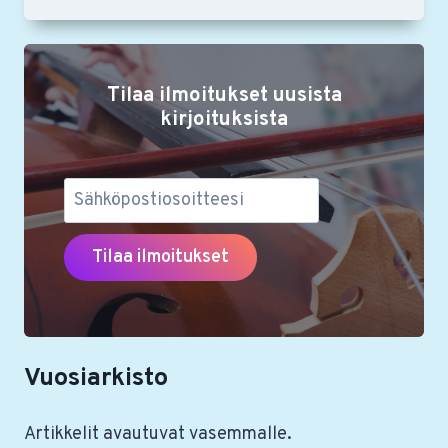
JÄSENKORTTI
KÄYTTÖÖN
RSON
YSTÄVILLE
Tilaa ilmoitukset uusista
–
LUE
kirjoituksista
OHJEET
Vuosiarkisto
Artikkelit avautuvat vasemmalle.