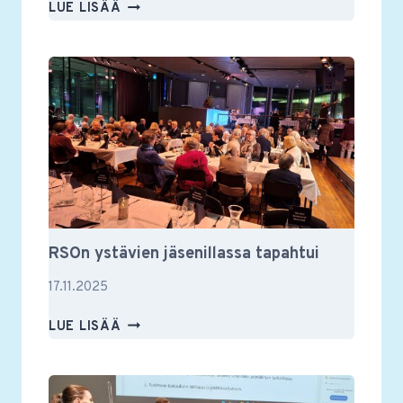
MUUSIKKOTAPAAMISESSA
LUE LISÄÄ
VILKASTA
KESKUSTELUA
MUSIIKISTA
JA
MUUSTAKIN
RSOn ystävien jäsenillassa tapahtui
17.11.2025
RSON
LUE LISÄÄ
YSTÄVIEN
JÄSENILLASSA
TAPAHTUI