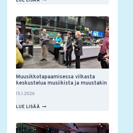
LUE LISÄÄ
YSTÄVIEN
VUOSIKOKOUS
2026
Muusikkotapaamisessa vilkasta
keskustelua musiikista ja muustakin
15.1.2026
MUUSIKKOTAPAAMISESSA
LUE LISÄÄ
VILKASTA
KESKUSTELUA
MUSIIKISTA