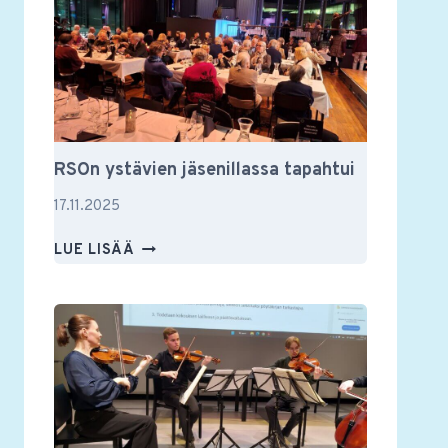
JA
MUUSTAKIN
RSOn ystävien jäsenillassa tapahtui
17.11.2025
RSON
LUE LISÄÄ
YSTÄVIEN
JÄSENILLASSA
TAPAHTUI