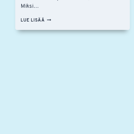
Miksi…
RSO:N
LUE LISÄÄ
UUSIA
SOITTAJIA:
JUSTYNA
GRUDZIEŃ