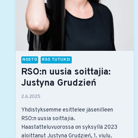
NOSTO
RSO TUTUKSI
RSO:n uusia soittajia:
Justyna Grudzień
2.6.2025
Yhdistyksemme esittelee jäsenilleen
RSO:n uusia soittajia.
Haastatteluvuorossa on syksyllä 2023
aloittanut Justyna Grudzień, 1. viulu.