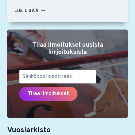
PÄÄSIÄISMATKA
LUE LISÄÄ
SALZBURGIIN
19.–
22.4.2025
Tilaa ilmoitukset uusista
kirjoituksista
Vuosiarkisto