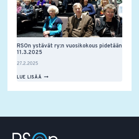
RSOn ystävät ry:n vuosikokous pidetään
11.3.2025
27.2.2025
RSON
LUE LISÄÄ
YSTÄVÄT
RY:N
VUOSIKOKOUS
PIDETÄÄN
11.3.2025