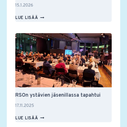
15.1.2026
MUUSIKKOTAPAAMISESSA
LUE LISÄÄ
VILKASTA
KESKUSTELUA
MUSIIKISTA
JA
MUUSTAKIN
RSOn ystävien jäsenillassa tapahtui
17.11.2025
RSON
LUE LISÄÄ
YSTÄVIEN