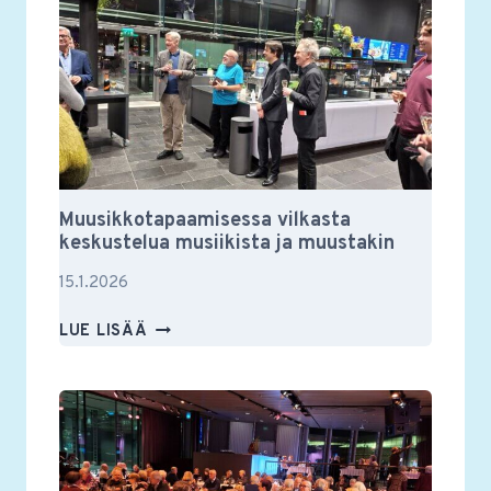
Muusikkotapaamisessa vilkasta
keskustelua musiikista ja muustakin
15.1.2026
MUUSIKKOTAPAAMISESSA
LUE LISÄÄ
VILKASTA
KESKUSTELUA
MUSIIKISTA
JA
MUUSTAKIN