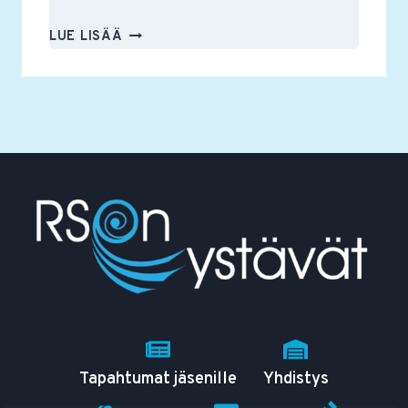
RSON
LUE LISÄÄ
YSTÄVÄT
RY:N
VUOSIKOKOUS
PIDETÄÄN
11.3.2025
Tapahtumat jäsenille
Yhdistys