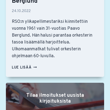
Berglund
24.10.2022
RSO:n ylikapellimestariksi kiinnitettiin
vuonna 1961 vain 31-vuotias Paavo
Berglund. Hän halusi parantaa orkesterin
tasoa lisäämällä harjoittelua.
Ulkomaanmatkat tulivat orkesterin
ohjelmaan 60-luvulla.
RSO
LUE LISÄÄ
95
VUOTTA
–
NUORIA
Tilaa ilmoitukset uusista
JOHTAJAPERSOONIA:
PAAVO
kirjoituksista
BERGLUND