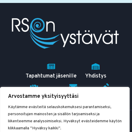
Tapahtumat jäsenille
Yhdistys
Arvostamme yksityisyyttäsi
RSO tutuksi
Yhteystiedot
Blogit
Käytämme evästeitä selauskokemuksesi parantamiseksi,
personoitujen mainosten ja sisällön tarjoamiseksi ja
© 2026 RSOn ystävät ry
liikenteemme analysoimiseksi. Hyväksyt evästeidemme käytön
klikkaamalla ”Hyväksy kaikki”.