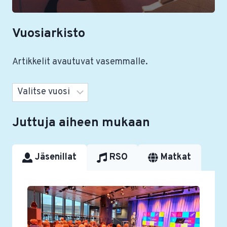
Vuosiarkisto
Artikkelit avautuvat vasemmalle.
Arkistot
Juttuja aiheen mukaan
Jäsenillat
RSO
Matkat