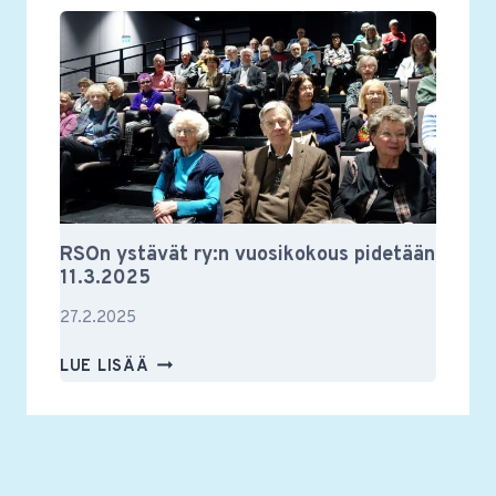
2025
RSOn ystävät ry:n vuosikokous pidetään
11.3.2025
27.2.2025
RSON
LUE LISÄÄ
YSTÄVÄT
RY:N
VUOSIKOKOUS
PIDETÄÄN
11.3.2025