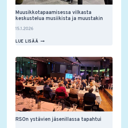
Muusikkotapaamisessa vilkasta
keskustelua musiikista ja muustakin
15.1.2026
MUUSIKKOTAPAAMISESSA
LUE LISÄÄ
VILKASTA
KESKUSTELUA
MUSIIKISTA
JA
MUUSTAKIN
RSOn ystävien jäsenillassa tapahtui