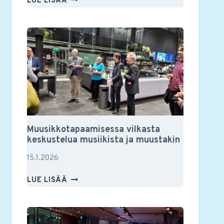
LUE LISÄÄ
YSTÄVIEN
VUOSIKOKOUS
2026
Muusikkotapaamisessa vilkasta
keskustelua musiikista ja muustakin
15.1.2026
MUUSIKKOTAPAAMISESSA
LUE LISÄÄ
VILKASTA
KESKUSTELUA
MUSIIKISTA