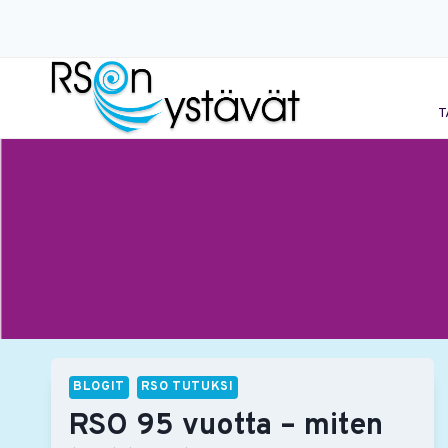
Siirry
sisältöön
T
BLOGIT
RSO TUTUKSI
RSO 95 vuotta – miten