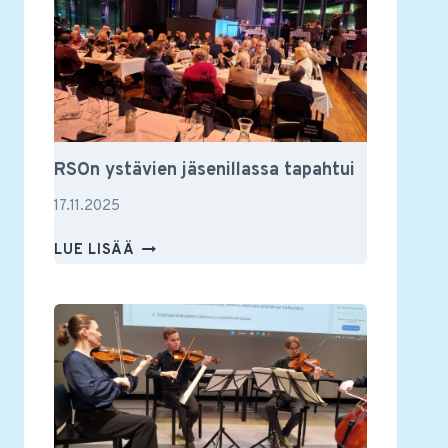
JA
MUUSTAKIN
RSOn ystävien jäsenillassa tapahtui
17.11.2025
RSON
LUE LISÄÄ
YSTÄVIEN
JÄSENILLASSA
TAPAHTUI