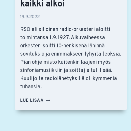
kaikki alkoi
19.9.2022
RSO eli silloinen radio-orkesteri aloitti
toimintansa 1.9.1927. Alkuvaiheessa
orkesteri soitti 10-henkisenä lähinnä
sovituksia ja enimmäkseen lyhyitä teoksia.
Pian ohjelmisto kuitenkin laajeni myös
sinfoniamusiikkiin ja soittajia tuli lisää.
Kuulijoita radiolähetyksillä oli kymmeniä
tuhansia.
RSO
LUE LISÄÄ
95
VUOTTA
–
MITEN