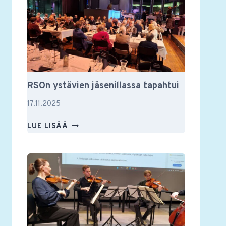
JA
MUUSTAKIN
RSOn ystävien jäsenillassa tapahtui
17.11.2025
RSON
LUE LISÄÄ
YSTÄVIEN
JÄSENILLASSA
TAPAHTUI