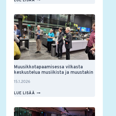
LUE LISÄÄ
YSTÄVIEN
VUOSIKOKOUS
2026
Muusikkotapaamisessa vilkasta
keskustelua musiikista ja muustakin
15.1.2026
MUUSIKKOTAPAAMISESSA
LUE LISÄÄ
VILKASTA
KESKUSTELUA
MUSIIKISTA