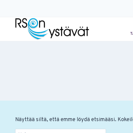
Siirry
sisältöön
T
Näyttää siltä, että emme löydä etsimääsi. Kokeil
Haku: