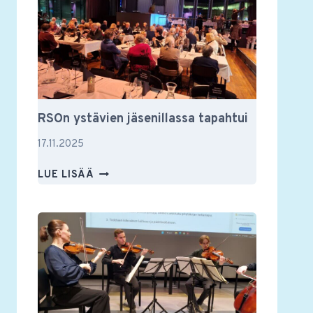
JA
MUUSTAKIN
RSOn ystävien jäsenillassa tapahtui
17.11.2025
RSON
LUE LISÄÄ
YSTÄVIEN
JÄSENILLASSA
TAPAHTUI