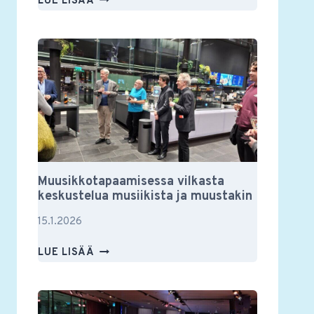
LUE LISÄÄ
YSTÄVIEN
VUOSIKOKOUS
2026
Muusikkotapaamisessa vilkasta
keskustelua musiikista ja muustakin
15.1.2026
MUUSIKKOTAPAAMISESSA
LUE LISÄÄ
VILKASTA
KESKUSTELUA
MUSIIKISTA