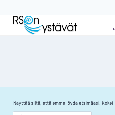
Siirry
sisältöön
T
Näyttää siltä, että emme löydä etsimääsi. Kokeil
Haku: