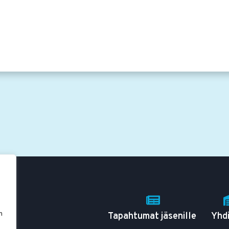
n
Tapahtumat jäsenille
Yhd