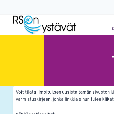
Siirry
sisältöön
T
Voit tilata ilmoituksen uusista tämän sivuston k
varmistuskirjeen, jonka linkkiä sinun tulee klik