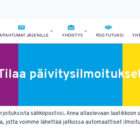
APAHTUMAT JÄSENILLE
YHDISTYS
RSO TUTUKSI
YH
Tilaa päivitysilmoitukse
irjoituksista sähköpostiisi. Anna allaolevaan laatikkoon 
ata, jotta voimme lähettää jatkossa automaattiset ilmoit