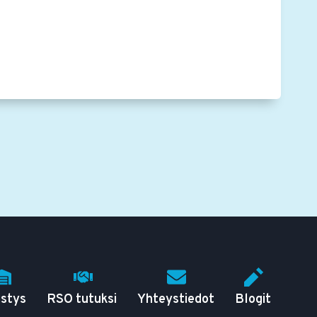
istys
RSO tutuksi
Yhteystiedot
Blogit